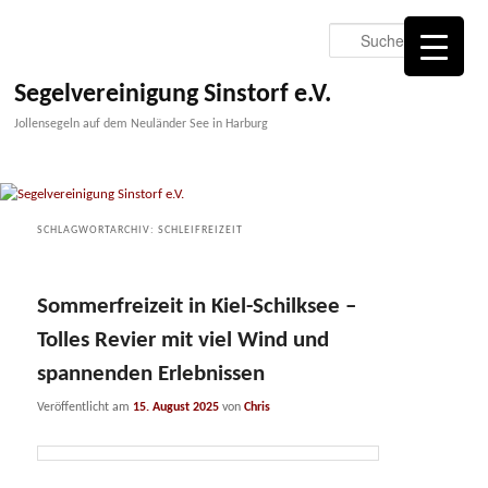
Zum
Zum
primären
sekundären
Suche
Inhalt
Inhalt
springen
springen
Segelvereinigung Sinstorf e.V.
Jollensegeln auf dem Neuländer See in Harburg
SCHLAGWORTARCHIV:
SCHLEIFREIZEIT
Sommerfreizeit in Kiel-Schilksee –
Tolles Revier mit viel Wind und
spannenden Erlebnissen
Veröffentlicht am
15. August 2025
von
Chris