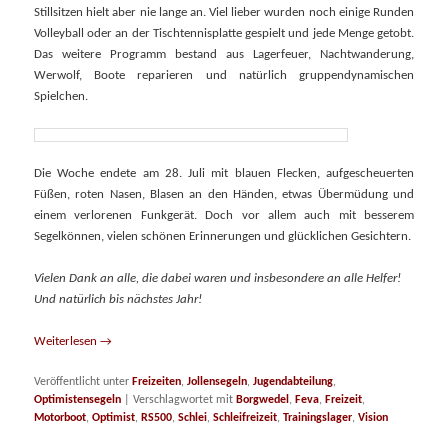
Stillsitzen hielt aber nie lange an. Viel lieber wurden noch einige Runden
Volleyball oder an der Tischtennisplatte gespielt und jede Menge getobt.
Das weitere Programm bestand aus Lagerfeuer, Nachtwanderung,
Werwolf, Boote reparieren und natürlich gruppendynamischen
Spielchen.
Die Woche endete am 28. Juli mit blauen Flecken, aufgescheuerten
Füßen, roten Nasen, Blasen an den Händen, etwas Übermüdung und
einem verlorenen Funkgerät. Doch vor allem auch mit besserem
Segelkönnen, vielen schönen Erinnerungen und glücklichen Gesichtern.
Vielen Dank an alle, die dabei waren und insbesondere an alle Helfer!
Und natürlich bis nächstes Jahr!
Weiterlesen
→
Veröffentlicht unter
Freizeiten
,
Jollensegeln
,
Jugendabteilung
,
Optimistensegeln
|
Verschlagwortet mit
Borgwedel
,
Feva
,
Freizeit
,
Motorboot
,
Optimist
,
RS500
,
Schlei
,
Schleifreizeit
,
Trainingslager
,
Vision