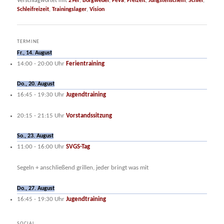
Verschlagwortet mit
29er
,
Borgwedel
,
Feva
,
Freizeit
,
Jüngstenschein
,
Schlei
,
Schleifreizeit
,
Trainingslager
,
Vision
TERMINE
Fr., 14. August
14:00
-
20:00
Uhr
Ferientraining
Do., 20. August
16:45
-
19:30
Uhr
Jugendtraining
20:15
-
21:15
Uhr
Vorstandssitzung
So., 23. August
11:00
-
16:00
Uhr
SVGS-Tag
Segeln + anschließend grillen, jeder bringt was mit
Do., 27. August
16:45
-
19:30
Uhr
Jugendtraining
SOCIAL