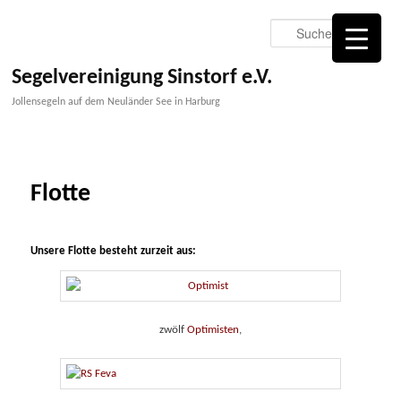
Zum
primären
Suche
Inhalt
springen
Segelvereinigung Sinstorf e.V.
Jollensegeln auf dem Neuländer See in Harburg
Flotte
Unsere Flotte besteht zurzeit aus:
zwölf
Optimisten
,