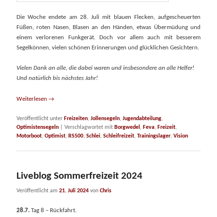
Die Woche endete am 28. Juli mit blauen Flecken, aufgescheuerten
Füßen, roten Nasen, Blasen an den Händen, etwas Übermüdung und
einem verlorenen Funkgerät. Doch vor allem auch mit besserem
Segelkönnen, vielen schönen Erinnerungen und glücklichen Gesichtern.
Vielen Dank an alle, die dabei waren und insbesondere an alle Helfer!
Und natürlich bis nächstes Jahr!
Weiterlesen
→
Veröffentlicht unter
Freizeiten
,
Jollensegeln
,
Jugendabteilung
,
Optimistensegeln
|
Verschlagwortet mit
Borgwedel
,
Feva
,
Freizeit
,
Motorboot
,
Optimist
,
RS500
,
Schlei
,
Schleifreizeit
,
Trainingslager
,
Vision
Liveblog Sommerfreizeit 2024
Veröffentlicht am
21. Juli 2024
von
Chris
28.7.
Tag 8 – Rückfahrt.