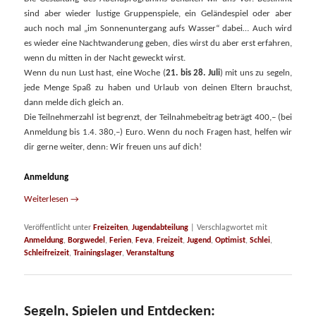
sind aber wieder lustige Gruppenspiele, ein Geländespiel oder aber
auch noch mal „im Sonnen­untergang aufs Wasser“ dabei… Auch wird
es wieder eine Nacht­wanderung geben, dies wirst du aber erst erfahren,
wenn du mitten in der Nacht geweckt wirst.
Wenn du nun Lust hast, eine Woche (
21. bis 28. Juli
) mit uns zu segeln,
jede Menge Spaß zu haben und Urlaub von deinen Eltern brauchst,
dann melde dich gleich an.
Die Teilnehmerzahl ist begrenzt, der Teilnahme­beitrag beträgt 400,– (bei
Anmeldung bis 1.4. 380,–) Euro. Wenn du noch Fragen hast, helfen wir
dir gerne weiter, denn: Wir freuen uns auf dich!
Anmeldung
Weiterlesen
→
Veröffentlicht unter
Freizeiten
,
Jugendabteilung
|
Verschlagwortet mit
Anmeldung
,
Borgwedel
,
Ferien
,
Feva
,
Freizeit
,
Jugend
,
Optimist
,
Schlei
,
Schleifreizeit
,
Trainingslager
,
Veranstaltung
Segeln, Spielen und Entdecken: