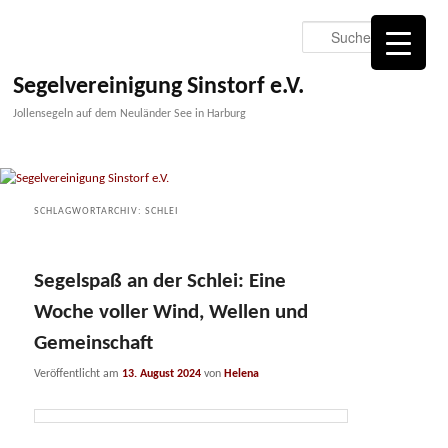
Zum
Zum
primären
sekundären
Suche
Inhalt
Inhalt
springen
springen
Segelvereinigung Sinstorf e.V.
Jollensegeln auf dem Neuländer See in Harburg
SCHLAGWORTARCHIV:
SCHLEI
Segelspaß an der Schlei: Eine
Woche voller Wind, Wellen und
Gemeinschaft
Veröffentlicht am
13. August 2024
von
Helena