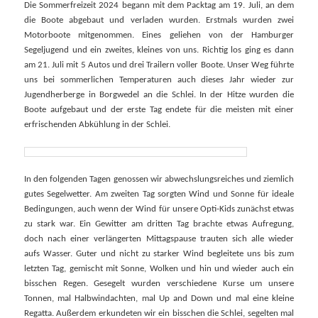
Die Sommerfreizeit 2024 begann mit dem Packtag am 19. Juli, an dem
die Boote abgebaut und verladen wurden. Erstmals wurden zwei
Motorboote mitgenommen. Eines geliehen von der Hamburger
Segeljugend und ein zweites, kleines von uns. Richtig los ging es dann
am 21. Juli mit 5 Autos und drei Trailern voller Boote. Unser Weg führte
uns bei sommerlichen Temperaturen auch dieses Jahr wieder zur
Jugendherberge in Borgwedel an die Schlei. In der Hitze wurden die
Boote aufgebaut und der erste Tag endete für die meisten mit einer
erfrischenden Abkühlung in der Schlei.
In den folgenden Tagen genossen wir abwechslungsreiches und ziemlich
gutes Segelwetter. Am zweiten Tag sorgten Wind und Sonne für ideale
Bedingungen, auch wenn der Wind für unsere Opti-Kids zunächst etwas
zu stark war. Ein Gewitter am dritten Tag brachte etwas Aufregung,
doch nach einer verlängerten Mittagspause trauten sich alle wieder
aufs Wasser. Guter und nicht zu starker Wind begleitete uns bis zum
letzten Tag, gemischt mit Sonne, Wolken und hin und wieder auch ein
bisschen Regen. Gesegelt wurden verschiedene Kurse um unsere
Tonnen, mal Halbwindachten, mal Up and Down und mal eine kleine
Regatta. Außerdem erkundeten wir ein bisschen die Schlei, segelten mal