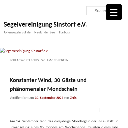
Zum
Zum
primären
sekundären
Suche
Inhalt
Inhalt
springen
springen
Segelvereinigung Sinstorf e.V.
Jollensegeln auf dem Neuländer See in Harburg
SCHLAGWORTARCHIV:
VOLLMONDSEGELN
Konstanter Wind, 30 Gäste und
phänomenaler Mondschein
Veröffentlicht am
30. September 2024
von
Chris
Am 14. September fand das diesjährige Mondsegeln der SVGS statt. In
Ermangelung eines Vollmondes am Wochenende, mussten dieses Jahr