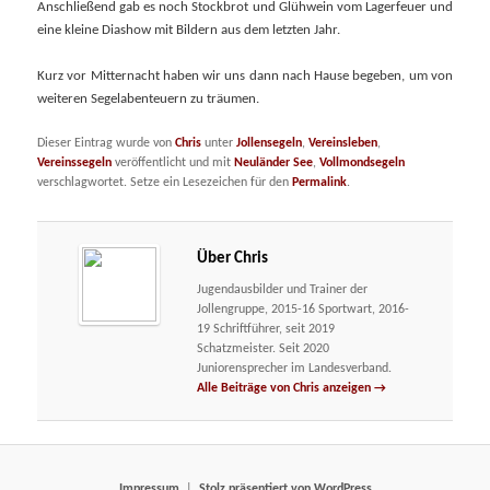
Anschließend gab es noch Stockbrot und Glühwein vom Lagerfeuer und
eine kleine Diashow mit Bildern aus dem letzten Jahr.
Kurz vor Mitternacht haben wir uns dann nach Hause begeben, um von
weiteren Segelabenteuern zu träumen.
Dieser Eintrag wurde von
Chris
unter
Jollensegeln
,
Vereinsleben
,
Vereinssegeln
veröffentlicht und mit
Neuländer See
,
Vollmondsegeln
verschlagwortet. Setze ein Lesezeichen für den
Permalink
.
Über Chris
Jugendausbilder und Trainer der
Jollengruppe, 2015-16 Sportwart, 2016-
19 Schriftführer, seit 2019
Schatzmeister. Seit 2020
Juniorensprecher im Landesverband.
Alle Beiträge von Chris anzeigen
→
Impressum
Stolz präsentiert von WordPress