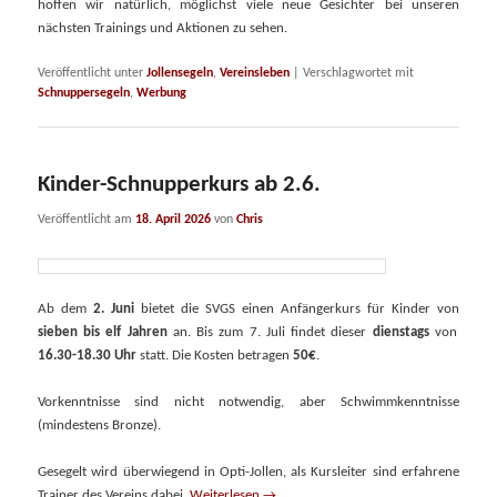
hoffen wir natürlich, möglichst viele neue Gesichter bei unseren
nächsten Trainings und Aktionen zu sehen.
Veröffentlicht unter
Jollensegeln
,
Vereinsleben
|
Verschlagwortet mit
Schnuppersegeln
,
Werbung
Kinder-Schnupperkurs ab 2.6.
Veröffentlicht am
18. April 2026
von
Chris
Ab dem
2. Juni
bietet die SVGS einen Anfängerkurs für Kinder von
sieben bis elf Jahren
an. Bis zum 7. Juli findet dieser
dienstags
von
16.30-18.30 Uhr
statt. Die Kosten betragen
50€
.
Vorkenntnisse sind nicht notwendig, aber Schwimmkenntnisse
(mindestens Bronze).
Gesegelt wird überwiegend in Opti-Jollen, als Kursleiter sind erfahrene
Trainer des Vereins dabei.
Weiterlesen
→