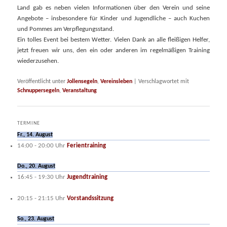
Land gab es neben vielen Informationen über den Verein und seine
Angebote – insbesondere für Kinder und Jugendliche – auch Kuchen
und Pommes am Verpflegungsstand.
Ein tolles Event bei bestem Wetter. Vielen Dank an alle fleißigen Helfer,
jetzt freuen wir uns, den ein oder anderen im regelmäßigen Training
wiederzusehen.
Veröffentlicht unter
Jollensegeln
,
Vereinsleben
|
Verschlagwortet mit
Schnuppersegeln
,
Veranstaltung
TERMINE
Fr., 14. August
14:00
-
20:00
Uhr
Ferientraining
Do., 20. August
16:45
-
19:30
Uhr
Jugendtraining
20:15
-
21:15
Uhr
Vorstandssitzung
So., 23. August