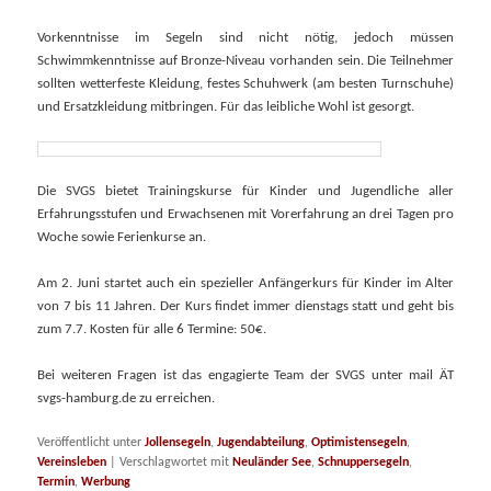
Vorkenntnisse im Segeln sind nicht nötig, jedoch müssen
Schwimmkenntnisse auf Bronze-Niveau vorhanden sein. Die Teilnehmer
sollten wetterfeste Kleidung, festes Schuhwerk (am besten Turnschuhe)
und Ersatzkleidung mitbringen. Für das leibliche Wohl ist gesorgt.
Die SVGS bietet Trainingskurse für Kinder und Jugendliche aller
Erfahrungsstufen und Erwachsenen mit Vorerfahrung an drei Tagen pro
Woche sowie Ferienkurse an.
Am 2. Juni startet auch ein spezieller Anfängerkurs für Kinder im Alter
von 7 bis 11 Jahren. Der Kurs findet immer dienstags statt und geht bis
zum 7.7. Kosten für alle 6 Termine: 50€.
Bei weiteren Fragen ist das engagierte Team der SVGS unter mail ÄT
svgs-hamburg.de zu erreichen.
Veröffentlicht unter
Jollensegeln
,
Jugendabteilung
,
Optimistensegeln
,
Vereinsleben
|
Verschlagwortet mit
Neuländer See
,
Schnuppersegeln
,
Termin
,
Werbung