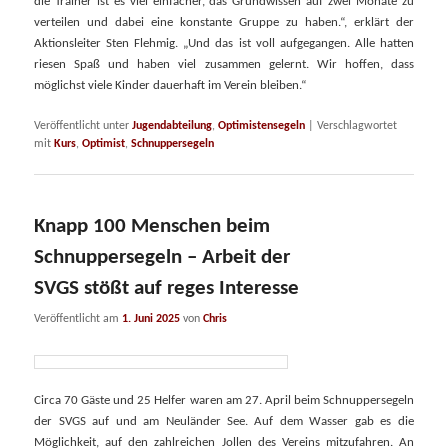
die Trainer ist es viel einfacher, das Grundwissen auf zwei Monate zu
verteilen und dabei eine konstante Gruppe zu haben.“, erklärt der
Aktionsleiter Sten Flehmig. „Und das ist voll aufgegangen. Alle hatten
riesen Spaß und haben viel zusammen gelernt. Wir hoffen, dass
möglichst viele Kinder dauerhaft im Verein bleiben.“
Veröffentlicht unter
Jugendabteilung
,
Optimistensegeln
|
Verschlagwortet
mit
Kurs
,
Optimist
,
Schnuppersegeln
Knapp 100 Menschen beim
Schnuppersegeln – Arbeit der
SVGS stößt auf reges Interesse
Veröffentlicht am
1. Juni 2025
von
Chris
Circa 70 Gäste und 25 Helfer waren am 27. April beim Schnuppersegeln
der SVGS auf und am Neuländer See. Auf dem Wasser gab es die
Möglichkeit, auf den zahlreichen Jollen des Vereins mitzufahren. An