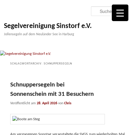
Zum
Zum
primären
sekundären
Suche
Inhalt
Inhalt
springen
springen
Segelvereinigung Sinstorf e.V.
Jollensegeln auf dem Neuländer See in Harburg
SCHLAGWORTARCHIV:
SCHNUPPERSEGELN
Schnuppersegeln bei
Sonnenschein mit 31 Besuchern
Veröffentlicht am
28. April 2026
von
Chris
Am vergangenen Sonntag veranstaltete die SVGS zum wiederholten Mal