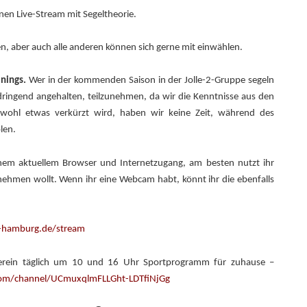
nen Live-Stream mit Segeltheorie.
n, aber auch alle anderen können sich gerne mit einwählen.
inings.
Wer in der kommenden Saison in der Jolle-2-Gruppe segeln
 dringend angehalten, teilzunehmen, da wir die Kenntnisse aus den
n wohl etwas verkürzt wird, haben wir keine Zeit, während des
len.
einem aktuellem Browser und Internetzugang, am besten nutzt ihr
lnehmen wollt. Wenn ihr eine Webcam habt, könnt ihr die ebenfalls
-hamburg.de/stream
erein täglich um 10 und 16 Uhr Sportprogramm für zuhause –
om/channel/UCmuxqlmFLLGht-LDTfiNjGg