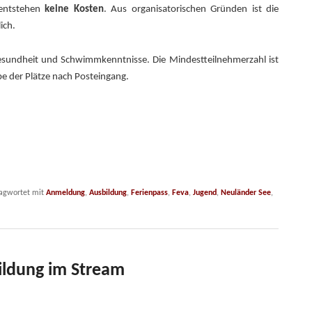
 entstehen
keine Kosten
. Aus organisatorischen Gründen ist die
ich.
esundheit und Schwimmkenntnisse. Die Mindestteilnehmerzahl ist
be der Plätze nach Posteingang.
agwortet mit
Anmeldung
,
Ausbildung
,
Ferienpass
,
Feva
,
Jugend
,
Neuländer See
,
ildung im Stream