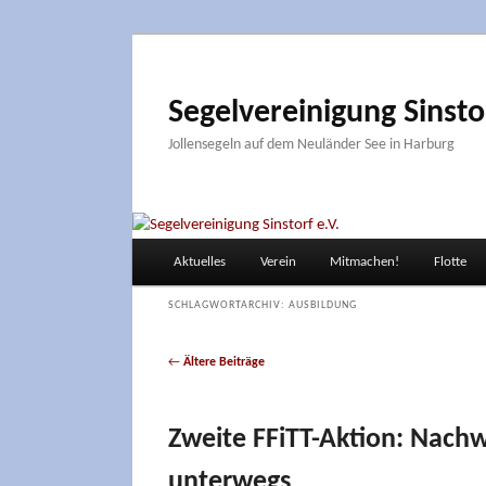
Zum
Zum
primären
sekundären
Inhalt
Inhalt
Segelvereinigung Sinstor
springen
springen
Jollensegeln auf dem Neuländer See in Harburg
Hauptmenü
Aktuelles
Verein
Mitmachen!
Flotte
SCHLAGWORTARCHIV:
AUSBILDUNG
Beitragsnavigation
←
Ältere Beiträge
Zweite FFiTT-Aktion: Nach
unterwegs