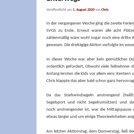
Veröffentlicht am
1. August 2020
von
Chris
In der vergangenen Woche ging die zweite Ferien
SVGS zu Ende. Erneut waren alle acht Plätz
zahlenmäßig wäre wohl sogar noch eine dritte A
gewesen. Die dreitägige Aktion verfolgte im wes
In dieser Woche war aber kein gemütliches D
ordentlich gefordert. Obwohl viele Teilnehmer d
Anfang lernten die Kids vor allem eins: Kentern
Chris klappte das aber bald schon ganz hervorra
Da das Starkwindsegeln anstrengend (heiß
Segelsport und nicht Segelrumsitzen) und d
noch anstrengender ist, war die Mittagspause
etwas länger und um einige Theorieeinheiten ang
Am letzten Aktionstag, dem Donnerstag, ließ d