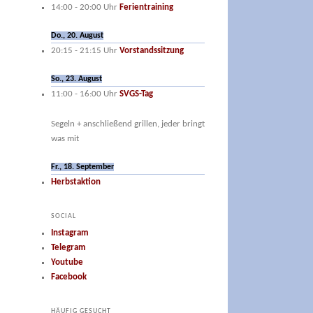
14:00
-
20:00
Uhr
Ferientraining
Do., 20. August
20:15
-
21:15
Uhr
Vorstandssitzung
So., 23. August
11:00
-
16:00
Uhr
SVGS-Tag
Segeln + anschließend grillen, jeder bringt
was mit
Fr., 18. September
Herbstaktion
SOCIAL
Instagram
Telegram
Youtube
Facebook
HÄUFIG GESUCHT