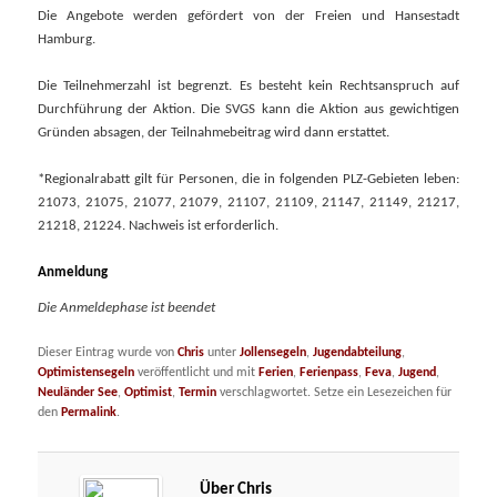
Die Angebote werden gefördert von der Freien und Hansestadt
Hamburg.
Die Teilnehmerzahl ist begrenzt. Es besteht kein Rechtsanspruch auf
Durchführung der Aktion. Die SVGS kann die Aktion aus gewichtigen
Gründen absagen, der Teilnahmebeitrag wird dann erstattet.
*Regionalrabatt gilt für Personen, die in folgenden PLZ-Gebieten leben:
21073, 21075, 21077, 21079, 21107, 21109, 21147, 21149, 21217,
21218, 21224. Nachweis ist erforderlich.
Anmeldung
Die Anmeldephase ist beendet
Dieser Eintrag wurde von
Chris
unter
Jollensegeln
,
Jugendabteilung
,
Optimistensegeln
veröffentlicht und mit
Ferien
,
Ferienpass
,
Feva
,
Jugend
,
Neuländer See
,
Optimist
,
Termin
verschlagwortet. Setze ein Lesezeichen für
den
Permalink
.
Über Chris