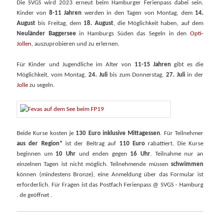
Die SVGS wird 2023 erneut beim Hamburger Ferienpass dabei sein.
Kinder von
8-11 Jahren
werden in den Tagen von Montag, dem
14.
August
bis Freitag, dem
18. August
, die Möglichkeit haben, auf dem
Neuländer Baggersee
in Hamburgs Süden das Segeln in den
Opti-
Jollen
, auszuprobieren und zu erlernen.
Für Kinder und Jugendliche im Alter von
11-15 Jahren
gibt es die
Möglichkeit, vom Montag,
24. Juli
bis zum Donnerstag,
27. Juli
in der
Jolle
zu segeln.
Beide Kurse kosten je
130 Euro inklusive Mittagessen
. Für Teilnehmer
aus der Region*
ist der Beitrag auf
110 Euro
rabattiert. Die Kurse
beginnen um
10 Uhr
und enden gegen
16 Uhr
. Teilnahme nur an
einzelnen Tagen ist nicht möglich. Teilnehmende müssen
schwimmen
können (mindestens Bronze), eine Anmeldung über das Formular ist
erforderlich. Für Fragen ist das Postfach
Ferienpass @ SVGS - Hamburg
. de
geöffnet .